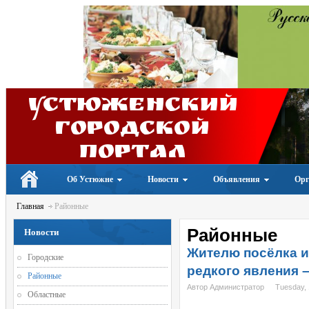
Устюженский
Городской
портал
Об Устюжне
Новости
Объявления
Орг
Главная
Районные
Районные
Новости
Жителю посёлка и
Городские
редкого явления 
Районные
Автор Администратор
Tuesday,
Областные