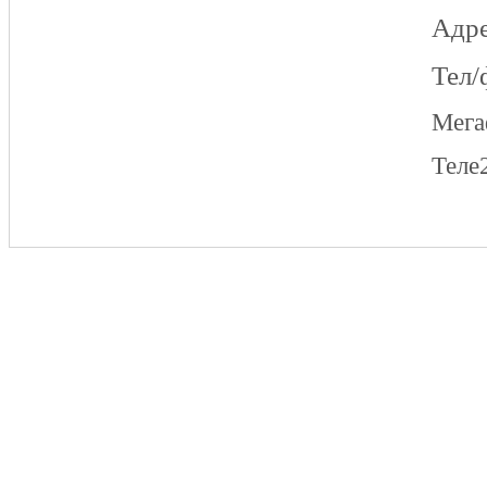
Адре
Тел/
Мег
Теле