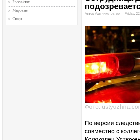
Российские
подозревает
Мировые
Автор Администратор
Friday, 22
Спорт
Фото: ustyuzhna.c
По версии следстви
совместно с коллег
Колоколец Устюжен