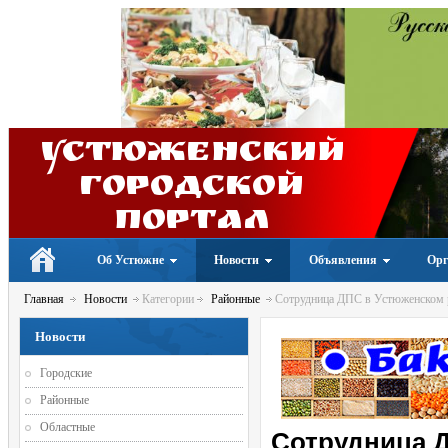
Устюженский
Городской
портал
Об Устюжне
Новости
Объявления
Орг
Главная
Новости
Категории
Районные
Сотрудница ДПС в Устюженском р
Новости
Городские
Районные
Областные
Сотрудница 