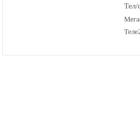
Тел/
Мег
Теле