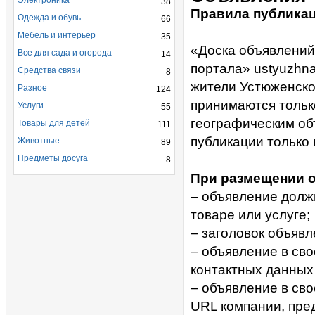
Электроника
38
Правила публика
Одежда и обувь
66
Мебель и интерьер
35
«Доска объявлений
Все для сада и огорода
14
портала» ustyuzhn
Средства связи
8
жители Устюженско
Разное
124
принимаются тольк
Услуги
55
географическим об
Товары для детей
111
публикации только 
Животные
89
Предметы досуга
8
При размещении о
– объявление долж
товаре или услуге;
– заголовок объяв
– объявление в св
контактных данных 
– объявление в св
URL компании, пре