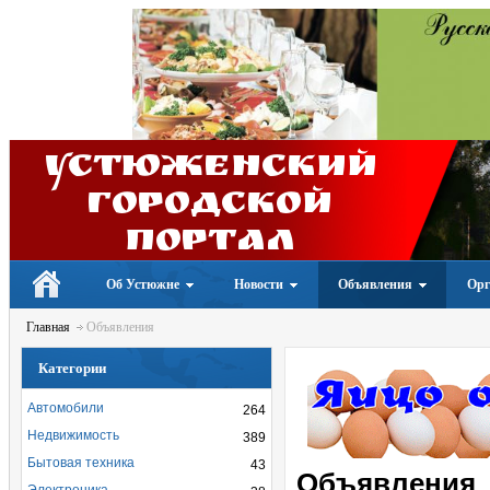
Устюженский
Городской
портал
Об Устюжне
Новости
Объявления
Орг
Главная
Объявления
Категории
Автомобили
264
Недвижимость
389
Бытовая техника
43
Объявления