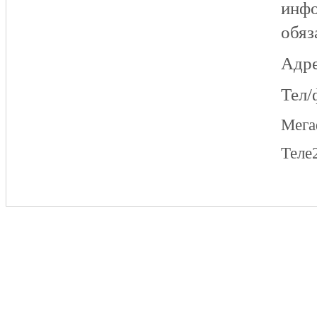
инфо
обяз
Адре
Тел/
Мег
Теле