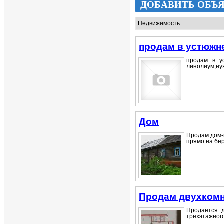
ДОБАВИТЬ ОБЪ
продам в устюжн
продам в у
линолиум,нуж
Дом
Продам дом-п
прямо на бере
Продам двухкомн
Продаётся д
трёхэтажного