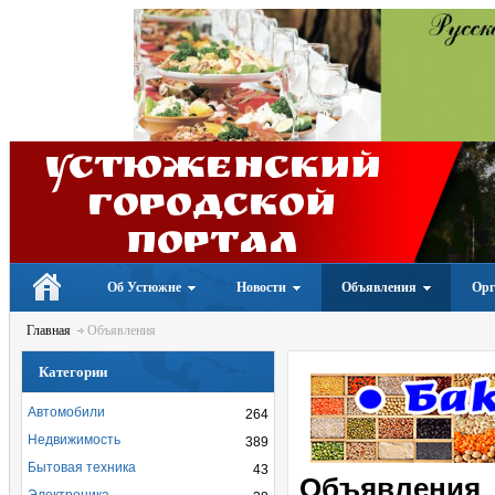
Устюженский
Городской
портал
Об Устюжне
Новости
Объявления
Орг
Главная
Объявления
Категории
Автомобили
264
Недвижимость
389
Бытовая техника
43
Объявления