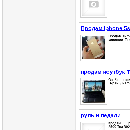
Продам Iphone 5s
Продам айфо
хорошее. Про
продам ноутбук T
Особенност
Экран: Диаго
руль и педали
продам р
2500.Тел.892