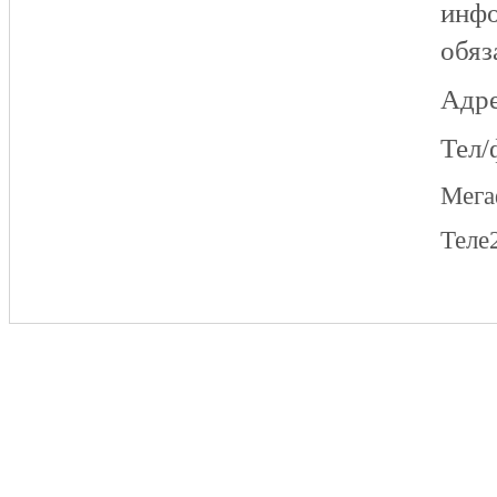
инфо
обяз
Адре
Тел/
Мег
Теле