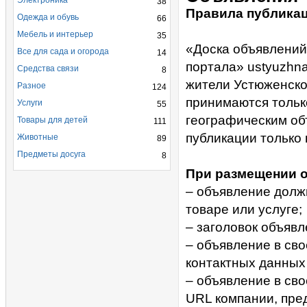
Электроника
38
Правила публика
Одежда и обувь
66
Мебель и интерьер
35
«Доска объявлений
Все для сада и огорода
14
портала» ustyuzhn
Средства связи
8
жители Устюженско
Разное
124
принимаются тольк
Услуги
55
географическим об
Товары для детей
111
публикации только 
Животные
89
Предметы досуга
8
При размещении о
– объявление долж
товаре или услуге;
– заголовок объяв
– объявление в св
контактных данных 
– объявление в св
URL компании, пре