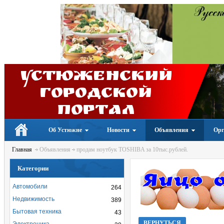
Устюженский
Городской
портал
Об Устюжне
Новости
Объявления
Орг
Главная
Объявления
продам ноутбук TOSHIBA за 10тыс.рублей.
Категории
Автомобили
264
Недвижимость
389
Бытовая техника
43
ВЕРНУТЬСЯ