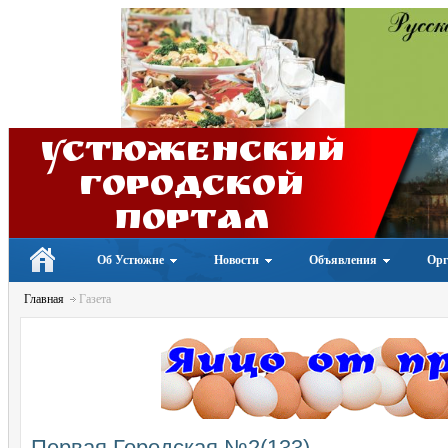
Устюженский
Городской
портал
Об Устюжне
Новости
Объявления
Орг
Главная
Газета
Первая Городская №2(133)