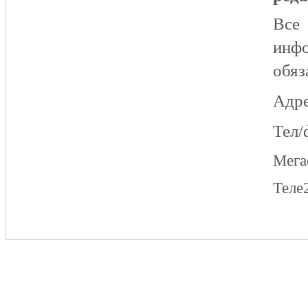
Все
инфо
обяз
Адре
Тел/
Мег
Теле