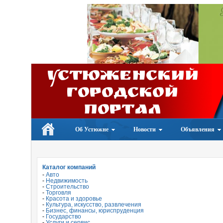
Устюженский
Городской
портал
Об Устюжне
Новости
Объявления
Каталог компаний
-
Авто
-
Недвижимость
-
Строительство
-
Торговля
-
Красота и здоровье
-
Культура, искусство, развлечения
-
Бизнес, финансы, юриспруденция
-
Государство
-
Услуги и сервис