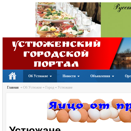
Устюженский
Городской
портал
Об Устюжне
Новости
Объявления
Орг
Главная
Об Устюжне
Город
Устюжане
Устюжане