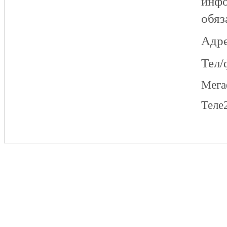
инфо
обяз
Адре
Тел/
Мег
Теле