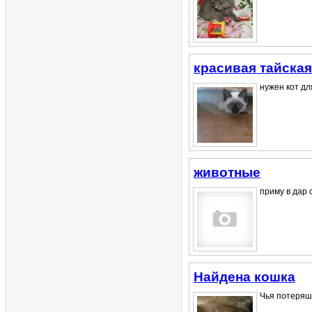
красивая тайска
нужен кот для
животные
приму в дар 
Найдена кошка
Чья потеряшк