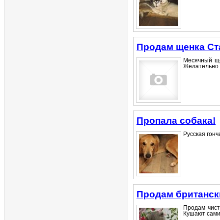
Продам щенка Ст
Месячный ще
Желательно п
Пропала собака!
Русская гонч
Продам британск
Продам чист
Кушают сами, 