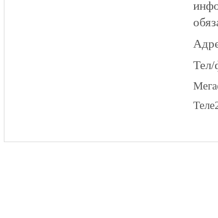
инфо
обяз
Адре
Тел/
Мег
Теле