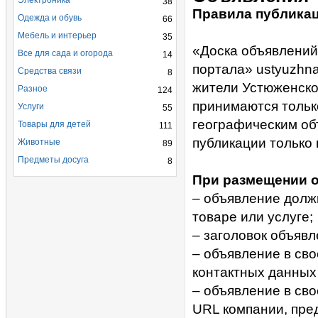
Электроника
38
Правила публика
Одежда и обувь
66
Мебель и интерьер
35
«Доска объявлений
Все для сада и огорода
14
портала» ustyuzhn
Средства связи
8
жители Устюженско
Разное
124
принимаются тольк
Услуги
55
географическим об
Товары для детей
111
публикации только 
Животные
89
Предметы досуга
8
При размещении о
– объявление долж
товаре или услуге;
– заголовок объяв
– объявление в св
контактных данных 
– объявление в св
URL компании, пре