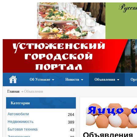
Устюженский
Городской
портал
Об Устюжне
Новости
Объявления
Орг
Главная
Объявления
Категории
Автомобили
264
Недвижимость
389
Бытовая техника
43
Объявления