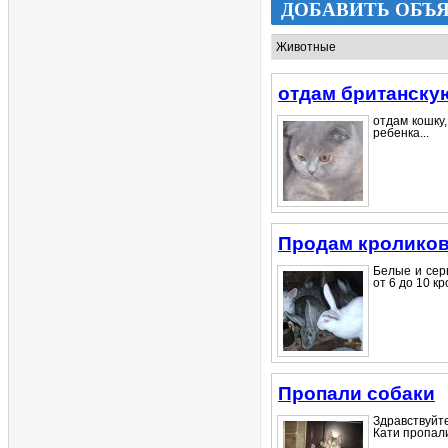
ДОБАВИТЬ ОБЪ
отдам британску
отдам кошку,
ребенка...
Продам кролико
Белые и серы
от 6 до 10 кро
Пропали собаки
Здравствуйте
Кати пропали