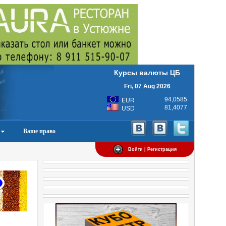
Курсы валюты ЦБ
Fri, 07 Aug 2026
94,0585
EUR
81,4077
USD
Ваше право
Войти | Регистрация