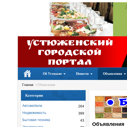
Устюженский
Городской
портал
Об Устюжне
Новости
Объявления
Главная
Объявления
Категории
Автомобили
264
Недвижимость
389
Бытовая техника
43
Объявления