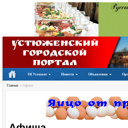
Устюженский
Городской
портал
Об Устюжне
Новости
Объявления
Орг
Главная
Афиша
Афиша