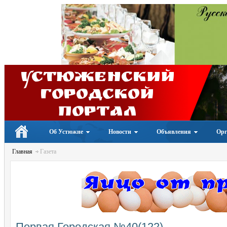
Устюженский
Городской
портал
Об Устюжне
Новости
Объявления
Орг
Главная
Газета
Первая Городская №40(122)