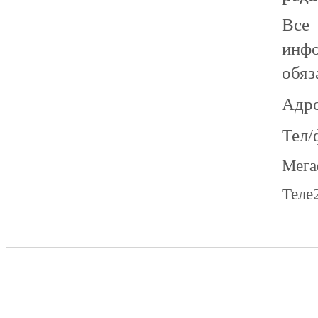
Все
инфо
обяз
Адре
Тел/
Мег
Теле