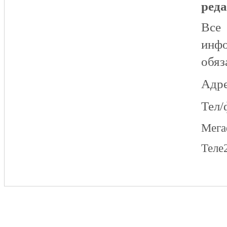
реда
Все
инфо
обяз
Адре
Тел/
Мег
Теле