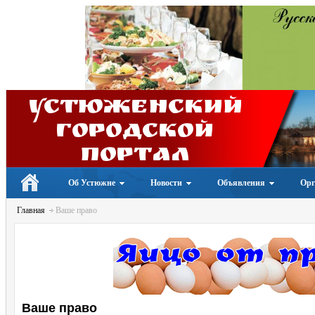
Устюженский
Городской
портал
Об Устюжне
Новости
Объявления
Орг
Главная
Ваше право
Ваше право