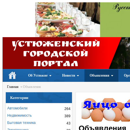
Устюженский
Городской
портал
Об Устюжне
Новости
Объявления
Орг
Главная
Объявления
Категории
Автомобили
264
Недвижимость
389
Бытовая техника
43
Объявления