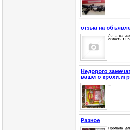
отзыа на объявл
Лена, вы ис
область. г.Ол
Недорого замеча
вашего крохи.иг
...
Разное
Пропала дли