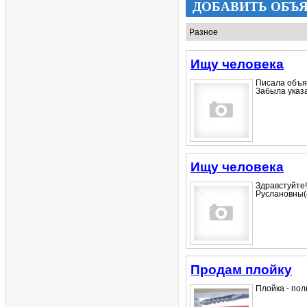
ДОБАВИТЬ ОБЪ
Ищу человека
Писала объя
Забыла указат
Ищу человека
Здравстуйт
Руслановны(4
Продам плойку
Плойка - пол