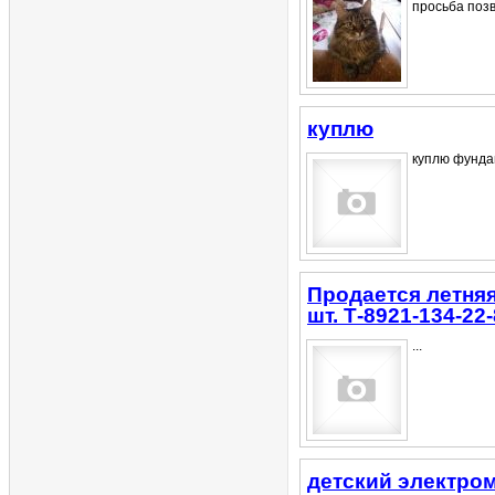
просьба позв
куплю
куплю фунда
Продается летняя
шт. Т-8921-134-22
...
детский электро