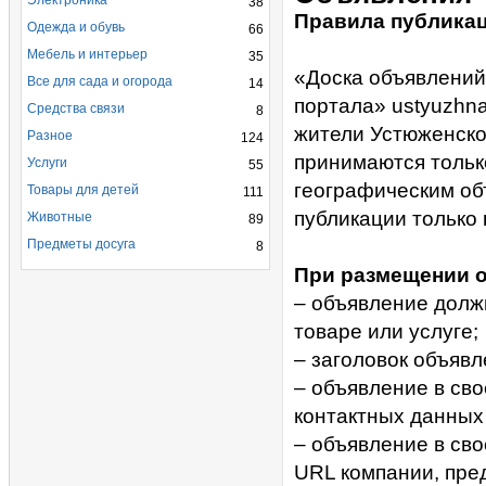
Электроника
38
Правила публика
Одежда и обувь
66
Мебель и интерьер
35
«Доска объявлений
Все для сада и огорода
14
портала» ustyuzhn
Средства связи
8
жители Устюженско
Разное
124
принимаются тольк
Услуги
55
географическим об
Товары для детей
111
публикации только 
Животные
89
Предметы досуга
8
При размещении о
– объявление долж
товаре или услуге;
– заголовок объяв
– объявление в св
контактных данных 
– объявление в св
URL компании, пре