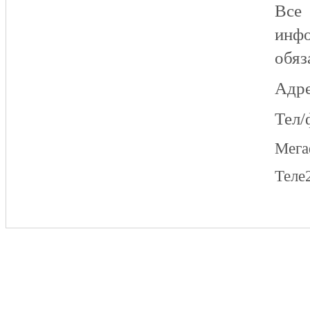
Все
инфо
обяз
Адре
Тел/
Мег
Теле