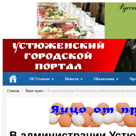
Устюженский
Городской
портал
Об Устюжне
Новости
Объявления
Орг
Главная
Ваше право
В администрации Устюженского района выявлены нарушен
В администрации Устю