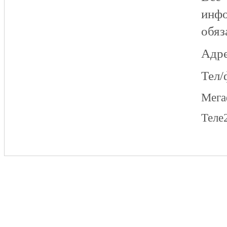
инфо
обяз
Адре
Тел/
Мег
Теле