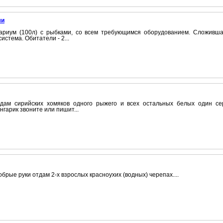
ми
ариум (100л) с рыбками, со всем требующимся оборудованием. Сложивш
система. Обитатели - 2...
дам сирийских хомяков одного рыжего и всех остальных белых один с
нгарик звоните или пишит...
обрые руки отдам 2-х взрослых красноухих (водных) черепах....