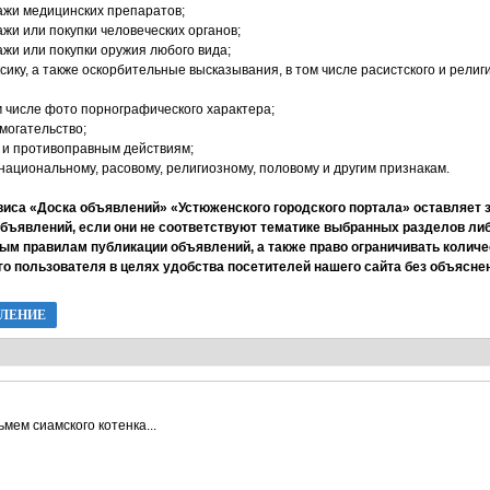
ажи медицинских препаратов;
жи или покупки человеческих органов;
жи или покупки оружия любого вида;
ику, а также оскорбительные высказывания, в том числе расистского и религ
м числе фото порнографического характера;
могательство;
 и противоправным действиям;
национальному, расовому, религиозному, половому и другим признакам.
иса «Доска объявлений» «Устюженского городского портала» оставляет з
объявлений, если они не соответствуют тематике выбранных разделов либ
ым правилам публикации объявлений, а также право ограничивать количе
го пользователя в целях удобства посетителей нашего сайта без объясне
ВЛЕНИЕ
ьмем сиамского котенка...