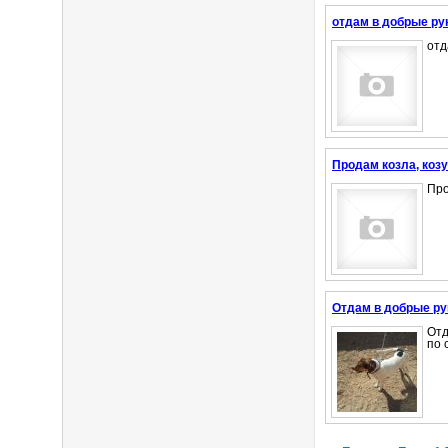
отдам в добрые ру
отд
Продам козла, козу
Про
Отдам в добрые ру
Отд
по 