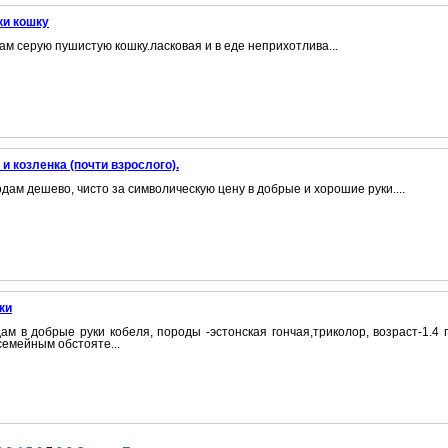
ки кошку
ам серую пушистую кошку.ласковая и в еде неприхотлива...
 и козленка (почти взрослого).
дам дешево, чисто за символическую цену в добрые и хорошие руки....
ки
ам в добрые руки кобеля, породы -эстонская гончая,триколор, возраст-1.4 
семейным обстояте...