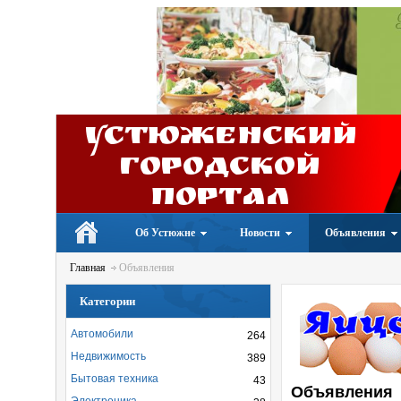
Устюженский
Городской
портал
Об Устюжне
Новости
Объявления
Главная
Объявления
Категории
Автомобили
264
Недвижимость
389
Бытовая техника
43
Объявления