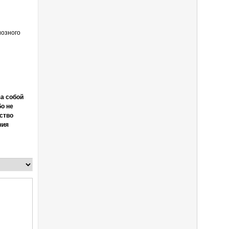
иозного
а собой
о не
ство
ния