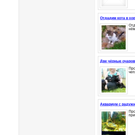
Отдадим кота в хо
Отд
нём
Две чёрные очаров
Пр
чеп
Аквариум с радуж
Про
при