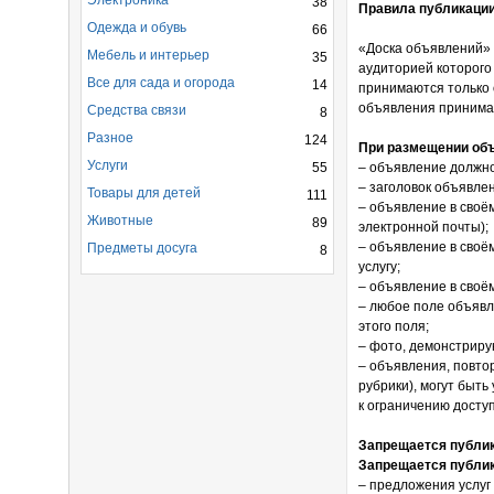
Электроника
38
Правила публикаци
Одежда и обувь
66
«Доска объявлений» 
Мебель и интерьер
35
аудиторией которого
Все для сада и огорода
14
принимаются только 
объявления принимаю
Средства связи
8
Разное
124
При размещении объ
Услуги
55
– объявление должно
– заголовок объявле
Товары для детей
111
– объявление в своё
Животные
89
электронной почты);
– объявление в своё
Предметы досуга
8
услугу;
– объявление в своё
– любое поле объявл
этого поля;
– фото, демонстрирую
– объявления, повто
рубрики), могут быт
к ограничению доступ
Запрещается публик
Запрещается публи
– предложения услуг