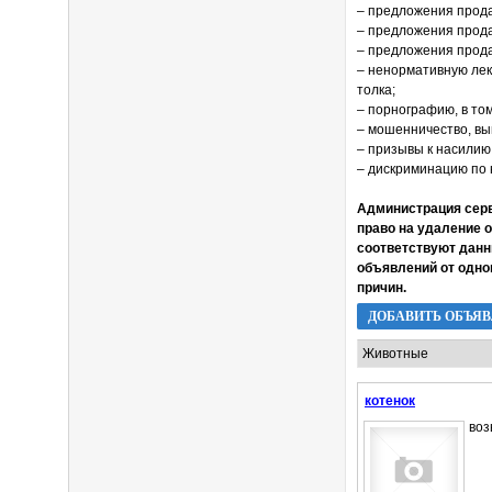
– предложения прод
– предложения прода
– предложения прода
– ненормативную лекс
толка;
– порнографию, в то
– мошенничество, вы
– призывы к насилию
– дискриминацию по 
Администрация серв
право на удаление 
соответствуют данн
объявлений от одно
причин.
ДОБАВИТЬ ОБЪЯ
котенок
воз