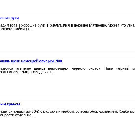
рошие руки
адим кота в хорошие руки. Приблудился в деревне Матвеево. Может кто узна
 своего любимца....
ашки- щеки немецкой овчарки РКФ
одаются элитные щенки нем.овчарки чёрного окраса. Папа чёрный м
рачная-оба РКФ, свободны от ...
ным крабом
даётся аквариум (80л) с радужный крабом, со всем оборудованием. Краба м
обрести отдельно. ...