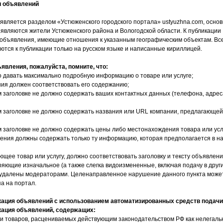
и объявлений
является разделом «Устюженского городского портала» ustyuzhna.com, осно
 являются жители Устюженского района и Вологодской области. К публикации
объявления, имеющие отношения к указанным географическим объектам. Вс
тся к публикации только на русском языке и написанные кириллицей.
явления, пожалуйста, помните, что:
 давать максимально подробную информацию о товаре или услуге;
ния должен соответствовать его содержанию;
м заголовке не должно содержать ваших контактных данных (телефона, адрес
м заголовке не должно содержать названия или URL компании, предлагающей
м заголовке не должно содержать цены либо местонахождения товара или усл
ения должны содержать только ту информацию, которая предполагается в н
щее товар или услугу, должно соответствовать заголовку и тексту объявлени
ряющие изначальное (а также слегка видоизмененные, включая подачу в друг
ь удалены модераторами. Целенаправленное нарушение данного пункта може
а на портал.
ация объявлений с использованием автоматизированных средств подачи
кация объявлений, содержащих:
 и товаров, расцениваемых действующим законодательством РФ как нелегаль