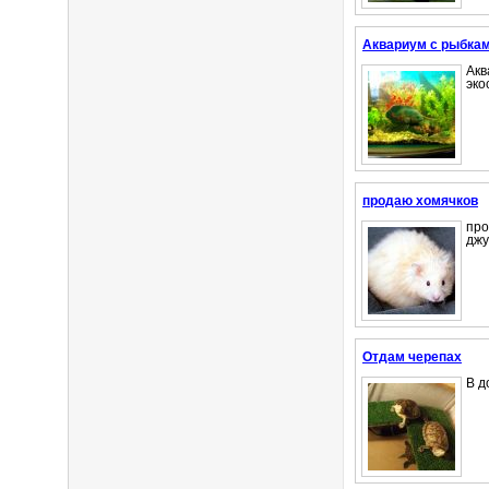
Аквариум с рыбка
Акв
эко
продаю хомячков
про
джу
Отдам черепах
В д