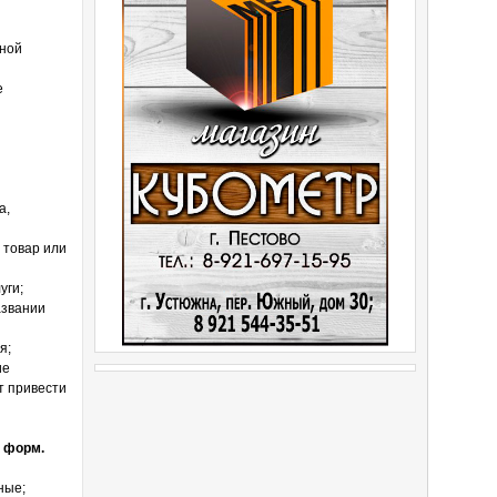
вной
е
а,
 товар или
уги;
азвании
я;
ие
т привести
 форм.
ные;