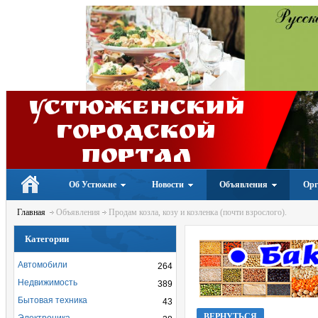
Устюженский
Городской
портал
Об Устюжне
Новости
Объявления
Орг
Главная
Объявления
Продам козла, козу и козленка (почти взрослого).
Категории
Автомобили
264
Недвижимость
389
Бытовая техника
43
ВЕРНУТЬСЯ