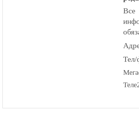
Все
инфо
обяз
Адре
Тел/
Мег
Теле