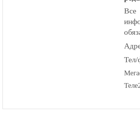
Все
инфо
обяз
Адре
Тел/
Мег
Теле