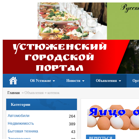
Устюженский
Городской
портал
Об Устюжне
Новости
Объявления
Орг
Главная
Объявления
котенок
Категории
Автомобили
264
Недвижимость
389
Бытовая техника
43
ВЕРНУТЬСЯ