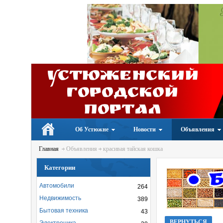
Устюженский
Городской
портал
Об Устюжне
Новости
Объявления
Главная
Объявления
красивая тайская кошка
Категории
Автомобили
264
Недвижимость
389
Бытовая техника
43
ВЕРНУТЬСЯ