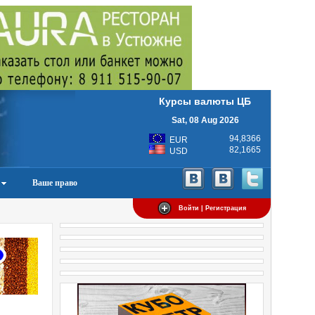
Курсы валюты ЦБ
Sat, 08 Aug 2026
94,8366
EUR
82,1665
USD
Ваше право
Войти | Регистрация