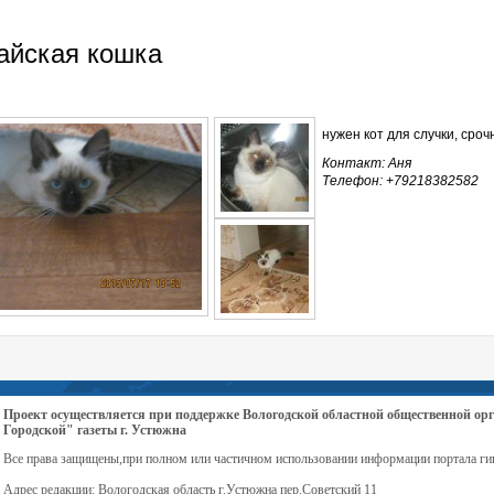
айская кошка
нужен кот для случки, сроч
Контакт: Аня
Телефон: +79218382582
Проект осуществляется при поддержке Вологодской областной общественной 
Городской" газеты г. Устюжна
Все права защищены,при полном или частичном использовании информации портала ги
Адрес редакции: Вологодская область г.Устюжна пер.Советский 11