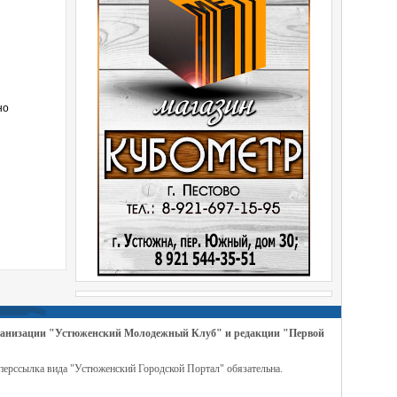
но
организации "Устюженский Молодежный Клуб" и редакции "Первой
перссылка вида "Устюженский Городской Портал" обязательна.