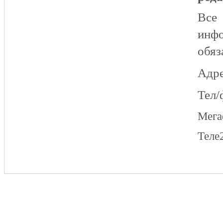
Все
инфо
обяз
Адре
Тел/
Мег
Теле