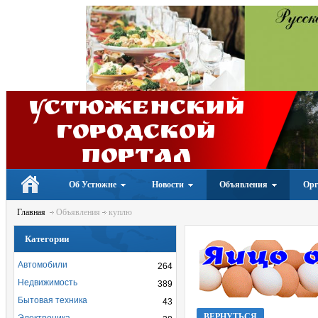
Устюженский
Городской
портал
Об Устюжне
Новости
Объявления
Орг
Главная
Объявления
куплю
Категории
Автомобили
264
Недвижимость
389
Бытовая техника
43
ВЕРНУТЬСЯ