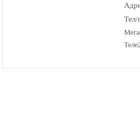
Адре
Тел/
Мег
Теле