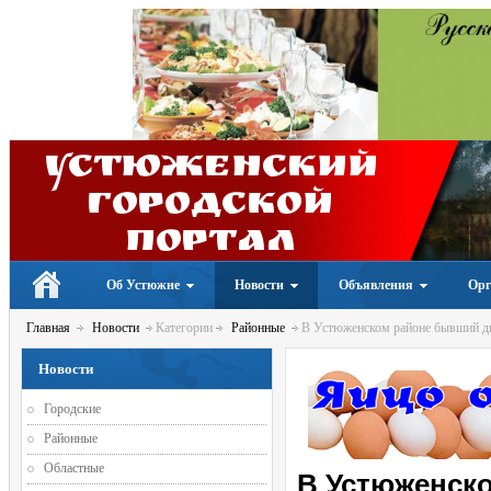
Устюженский
Городской
портал
Об Устюжне
Новости
Объявления
Орг
Главная
Новости
Категории
Районные
В Устюженском районе бывший ди
Новости
Городские
Районные
Областные
В Устюженск