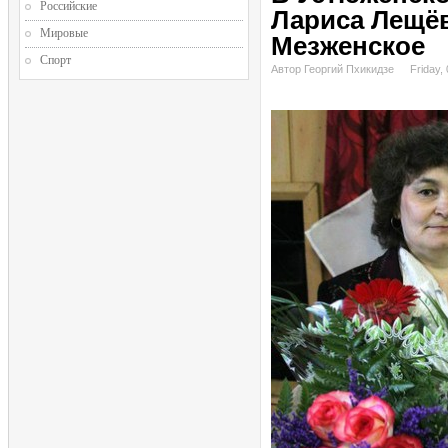
Российские
Лариса Лещёв
Мировые
Мезженское
Спорт
Автор Георгий Пхикидзе
Friday,