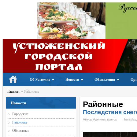
Устюженский
Городской
портал
Об Устюжне
Новости
Объявления
Орг
Главная
Районные
Районные
Новости
Последствия снег
Городские
Автор Администратор
Thursday,
Районные
Областные