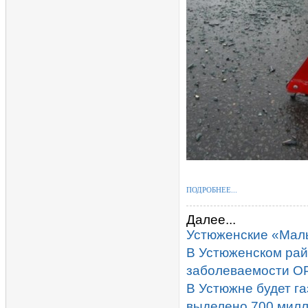
ПОДРОБНЕЕ...
Далее...
Устюженские «Малы
В Устюженском рай
заболеваемости О
В Устюжне будет га
выделено 700 милл