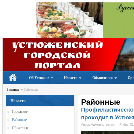
Устюженский
Городской
портал
Об Устюжне
Новости
Объявления
Орг
Главная
Районные
Районные
Новости
Профилактическо
Городские
проходит в Устюж
Районные
Автор Администратор
Friday, 01
Областные