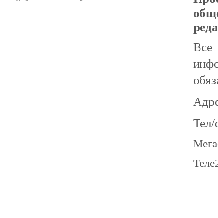
общ
реда
Все
инфо
обяз
Адре
Тел/
Мег
Теле