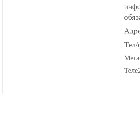
инфо
обяз
Адре
Тел/
Мег
Теле