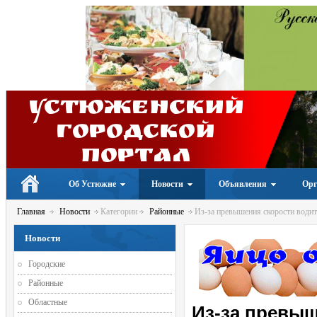
Устюженский
Городской
портал
Об Устюжне
Новости
Объявления
Орг
Главная
Новости
Категории
Районные
Из-за превышения скорости водите
Новости
Городские
Районные
Областные
Из-за превыш