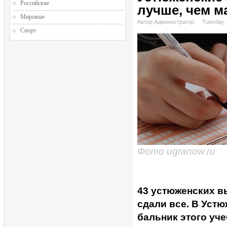
Российские
лучше, чем м
Мировые
Автор Администратор
Tuesday, 
Спорт
Фото ugranow.ru
43 устюженских в
сдали все. В Уст
бальник этого уч