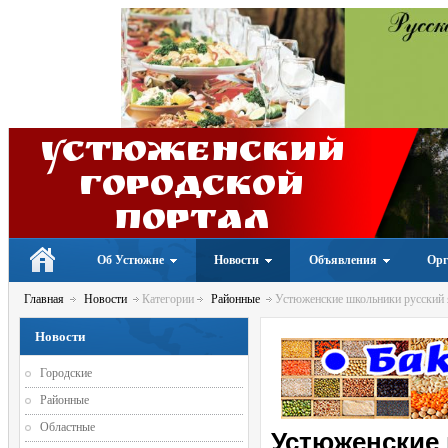
Устюженский
Городской
портал
Об Устюжне
Новости
Объявления
Орг
Главная
Новости
Категории
Районные
Устюженские школьники русский 
Новости
Городские
Районные
Областные
Устюженские 