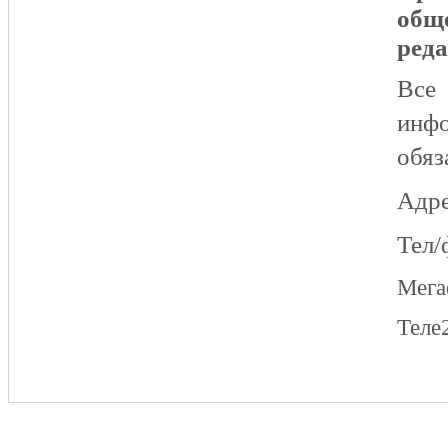
общ
реда
Все
инфо
обяз
Адре
Тел/
Мег
Теле