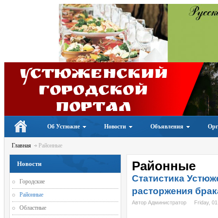
Устюженский
Городской
портал
Об Устюжне
Новости
Объявления
Орг
Главная
Районные
Районные
Новости
Статистика Устюже
Городские
расторжения брак
Районные
Автор Администратор
Friday, 01
Областные