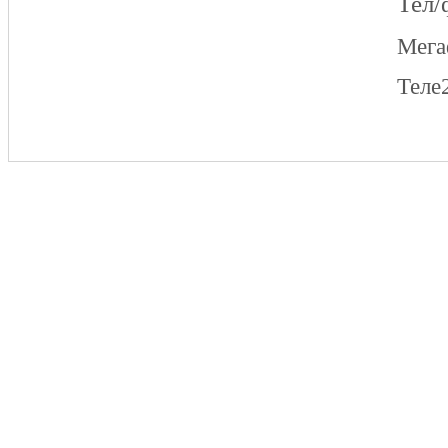
Тел/
Мег
Теле