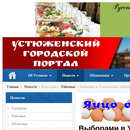
Устюженский
Городской
портал
Об Устюжне
Новости
Объявления
Орг
Главная
Новости
Категории
Районные
Выборами в Устюженском районе, 
Новости
Городские
Районные
Областные
Выборами в У