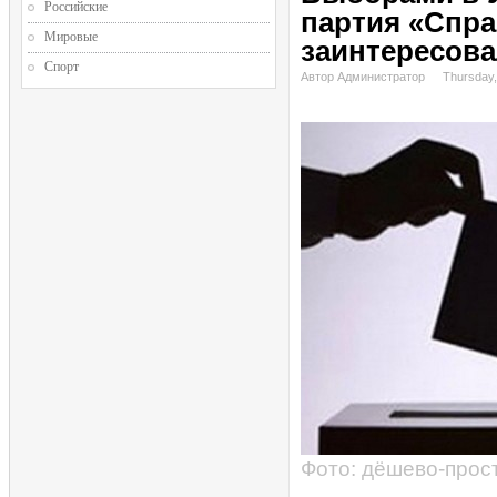
Российские
партия «Спра
Мировые
заинтересова
Спорт
Автор Администратор
Thursday,
Фото: дёшево-прос