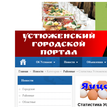
Устюженский
Городской
портал
Об Устюжне
Новости
Объявления
Главная
Новости
Категории
Районные
Статистика Устюженско
Новости
Городские
Районные
Областные
Статистика У