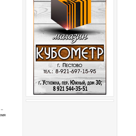
 –
ремя