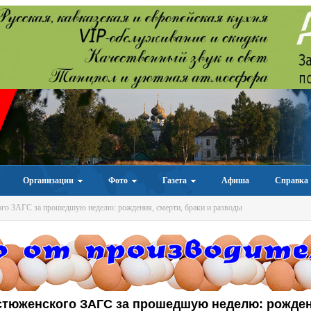
Организации
Фото
Газета
Афиша
Справка
го ЗАГС за прошедшую неделю: рождения, смерти, браки и разводы
стюженского ЗАГС за прошедшую неделю: рожден