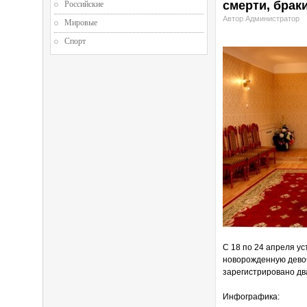
смерти, брак
Российские
Автор Администратор
Мировые
Спорт
С 18 по 24 апреля у
новорожденную девоч
зарегистрировано дв
Инфографика: