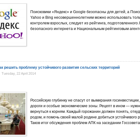
Поисковики «Яндекс» и Google безопасны для детей, а Поис
Yahoo и Bing несовершеннолетним можно использовать толь
контролем взрослых, следует из рейтинга, подготовленного 
безопасного интернета и Национальным рейтинговым агент
как решить проблему устойчивого развития сельских территорий
Tuesday, 22 April 2014
Российскую глубинку не спасут от вымирания госинвестиции
дороги и особые экономические зоны. Рецепт в ином — нужн
вернуться к корням. Каждый горожанин должен понять, откуд
родом, и помочь своей малой родине добиться устойчивого р
Таков итог обсуждения проблем АПК на заседании Госсовета