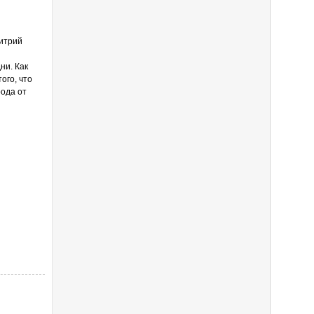
итрий
ни. Как
ого, что
рода от