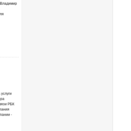
 Владимир
оля
 услуги
ора
вязи РБК
мпания
пании -