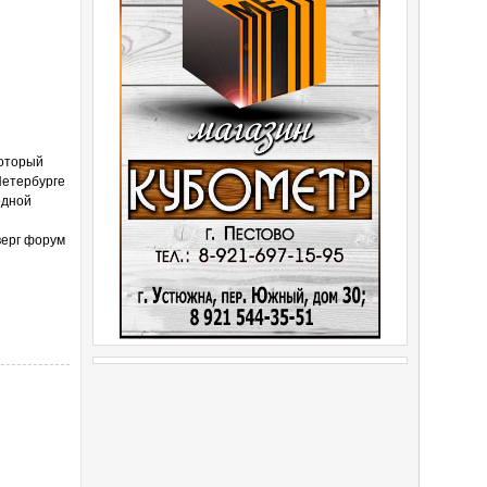
который
Петербурге
одной
верг форум