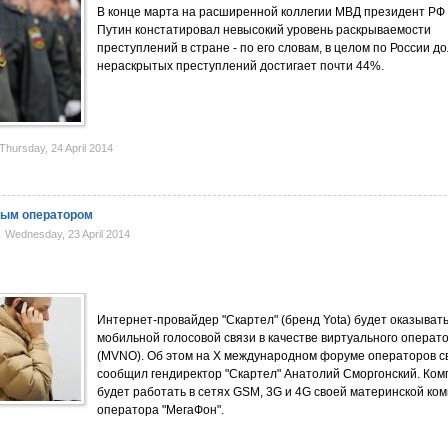
В конце марта на расширенной коллегии МВД президент РФ
Путин констатировал невысокий уровень раскрываемости
преступлений в стране - по его словам, в целом по России д
нераскрытых преступлений достигает почти 44%.
hursday, 24 April 2014
ным оператором
Wednesday, 23 April 2014
Интернет-провайдер "Скартел" (бренд Yota) будет оказывать
мобильной голосовой связи в качестве виртуального операт
(MVNO). Об этом на X международном форуме операторов с
сообщил гендиректор "Скартел" Анатолий Сморгонский. Ко
будет работать в сетях GSM, 3G и 4G своей материнской ком
оператора "МегаФон".