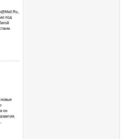
к@Mail.Ru,
ко под
Лигой
ством.
, новые
о
а он
азвития.
.