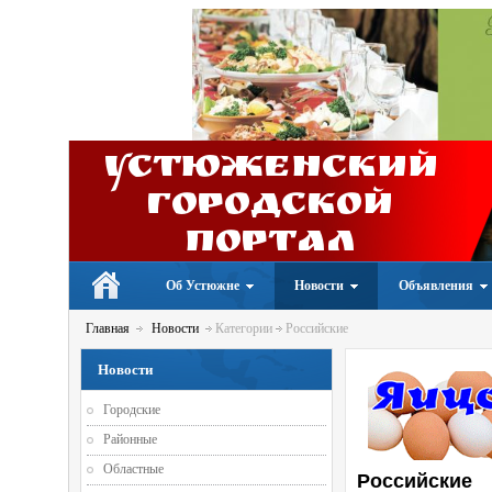
Устюженский
Городской
портал
Об Устюжне
Новости
Объявления
Главная
Новости
Категории
Российские
Новости
Городские
Районные
Областные
Российские