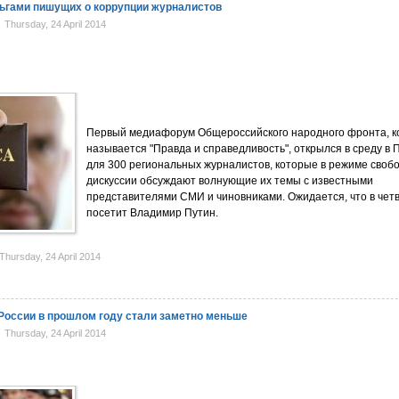
ьгами пишущих о коррупции журналистов
Thursday, 24 April 2014
Первый медиафорум Общероссийского народного фронта, 
называется "Правда и справедливость", открылся в среду в 
для 300 региональных журналистов, которые в режиме своб
дискуссии обсуждают волнующие их темы с известными
представителями СМИ и чиновниками. Ожидается, что в чет
посетит Владимир Путин.
hursday, 24 April 2014
 России в прошлом году стали заметно меньше
Thursday, 24 April 2014