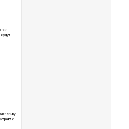
я вне
 будут
вителсьву
онтракт с