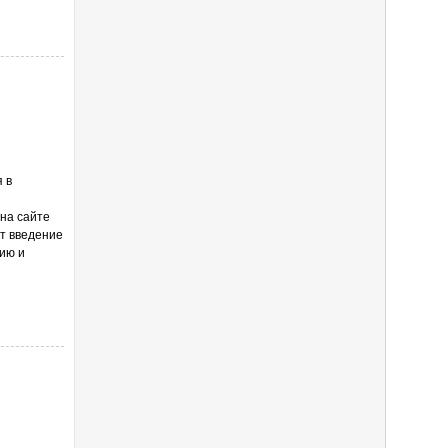
 в
 на сайте
т введение
ию и