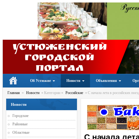
Устюженский
Городской
портал
Об Устюжне
Новости
Объявления
Орг
Главная
Новости
Категории
Российские
С начала лета в российских поез
Новости
Городские
Районные
Областные
С начала лет