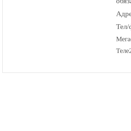
обяз
Адре
Тел/
Мег
Теле