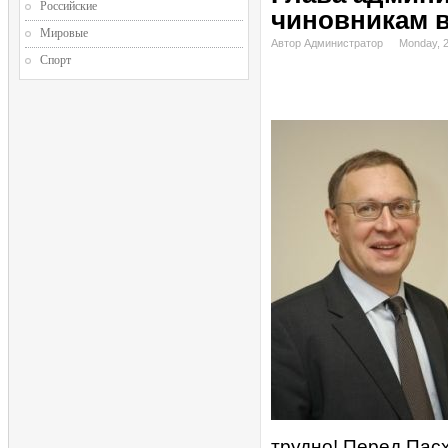
Российские
чиновникам 
Мировые
Автор Администратор
Monday, 2
Спорт
трудно! Перед Пас