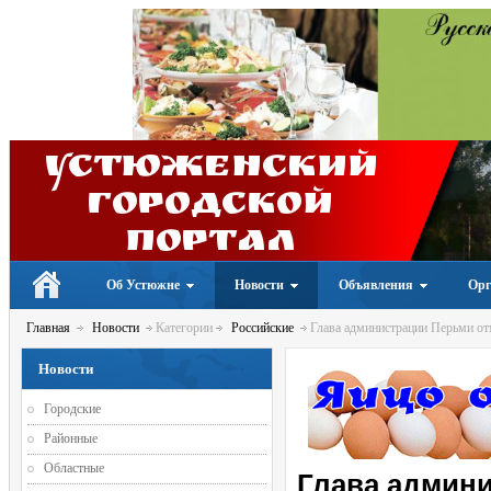
Устюженский
Городской
портал
Об Устюжне
Новости
Объявления
Орг
Главная
Новости
Категории
Российские
Глава администрации Перьми о
Новости
Городские
Районные
Областные
Глава админ