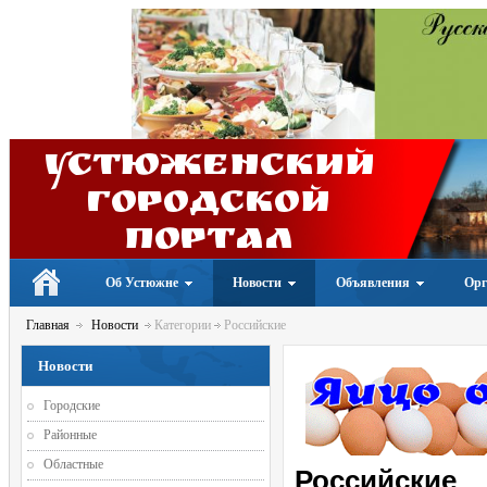
Устюженский
Городской
портал
Об Устюжне
Новости
Объявления
Орг
Главная
Новости
Категории
Российские
Новости
Городские
Районные
Областные
Российские