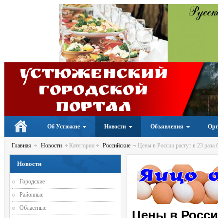
Устюженский
Городской
портал
Об Устюжне
Новости
Объявления
Орг
Главная
Новости
Категории
Российские
Цены в России растут в 23 раза 
Новости
Городские
Районные
Областные
Цены в России