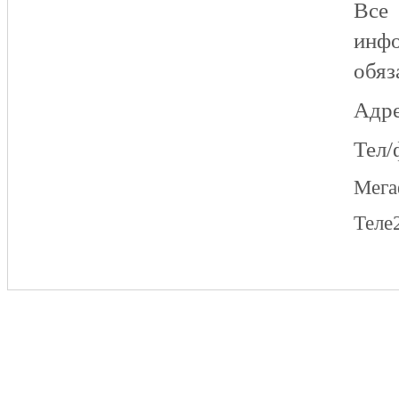
Все
инфо
обяз
Адре
Тел/
Мег
Теле