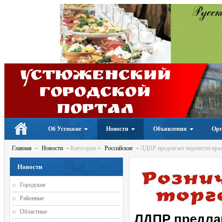
Устюженский
Городской
портал
Об Устюжне
Новости
Объявления
Орг
Главная
Новости
Категории
Российские
ЛДПР предлагает перенести праз
Новости
Городские
Районные
Областные
ЛДПР предлаг