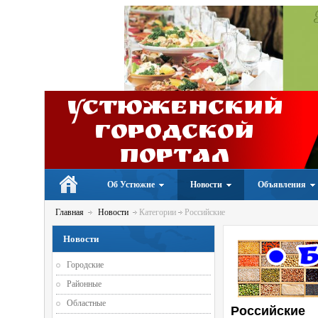
Устюженский
Городской
портал
Об Устюжне
Новости
Объявления
Главная
Новости
Категории
Российские
Новости
Городские
Районные
Областные
Российские