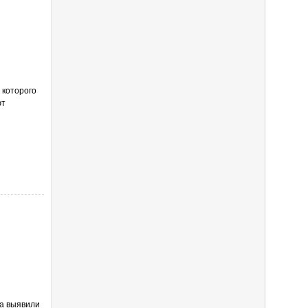
 которого
ют
а выявили