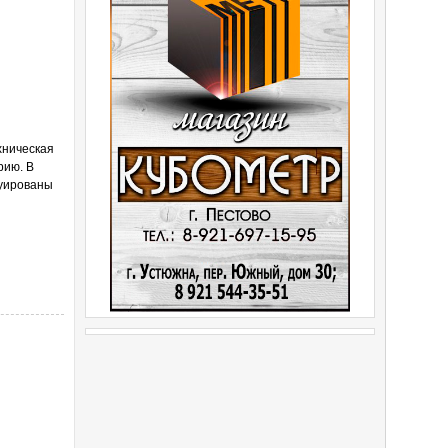
хническая
рию. В
куированы