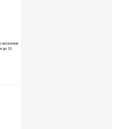
 о весеннем
я до 15