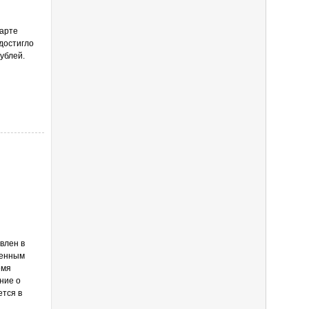
марте
достигло
ублей.
влен в
денным
емя
ние о
ется в