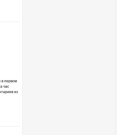
 в первом
а час
нтариев из