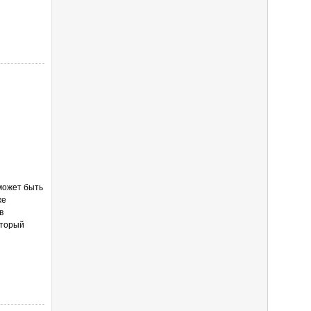
может быть
же
в
оторый