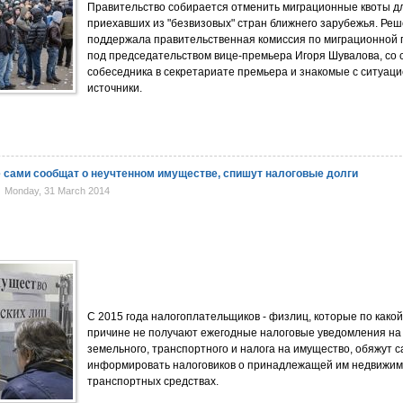
Правительство собирается отменить миграционные квоты дл
приехавших из "безвизовых" стран ближнего зарубежья. Ре
поддержала правительственная комиссия по миграционной 
под председательством вице-премьера Игоря Шувалова, со 
собеседника в секретариате премьера и знакомые с ситуац
источники.
 сами сообщат о неучтенном имуществе, спишут налоговые долги
Monday, 31 March 2014
С 2015 года налогоплательщиков - физлиц, которые по како
причине не получают ежегодные налоговые уведомления на
земельного, транспортного и налога на имущество, обяжут 
информировать налоговиков о принадлежащей им недвижим
транспортных средствах.