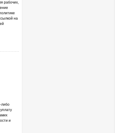
я рабочих,
шение
политике
ссылкой на
ией
й-либо
 уплату
самих
ости и