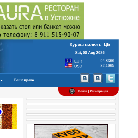
Курсы валюты ЦБ
Sat, 08 Aug 2026
94,8366
EUR
82,1665
USD
Ваше право
Войти | Регистрация