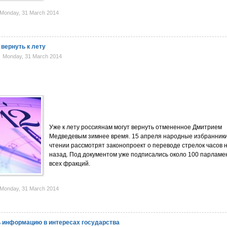
Monday, 31 March 2014
вернуть к лету
Monday, 31 March 2014
Уже к лету россиянам могут вернуть отмененное Дмитрием
Медведевым зимнее время. 15 апреля народные избранники
чтении рассмотрят законопроект о переводе стрелок часов н
назад. Под документом уже подписались около 100 парламе
всех фракций.
Monday, 31 March 2014
 информацию в интересах государства