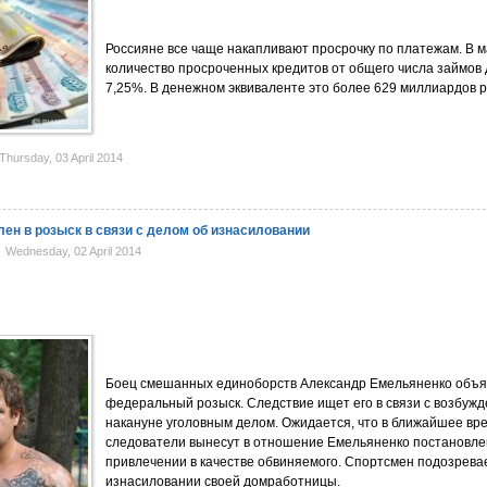
Россияне все чаще накапливают просрочку по платежам. В 
количество просроченных кредитов от общего числа займов 
7,25%. В денежном эквиваленте это более 629 миллиардов р
hursday, 03 April 2014
ен в розыск в связи с делом об изнасиловании
Wednesday, 02 April 2014
Боец смешанных единоборств Александр Емельяненко объя
федеральный розыск. Следствие ищет его в связи с возбуж
накануне уголовным делом. Ожидается, что в ближайшее вр
следователи вынесут в отношение Емельяненко постановле
привлечении в качестве обвиняемого. Спортсмен подозрева
изнасиловании своей домработницы.