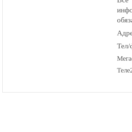
инфо
обяз
Адре
Тел/
Мег
Теле