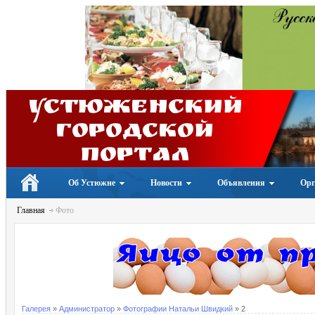
Устюженский
Городской
портал
Об Устюжне
Новости
Объявления
Орг
Главная
Фото
Галерея
»
Администратор
»
Фотографии Натальи Швидкий
» 2