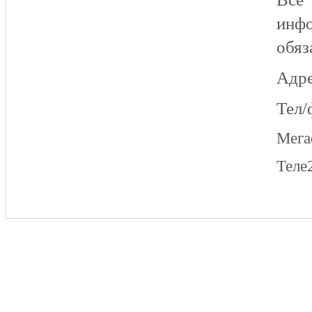
инфо
обяз
Адре
Тел/
Мег
Теле