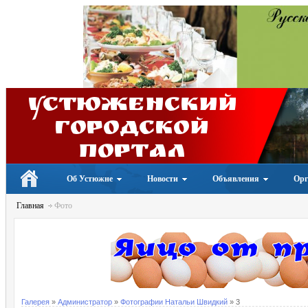
Устюженский
Городской
портал
Об Устюжне
Новости
Объявления
Орг
Главная
Фото
Галерея
»
Администратор
»
Фотографии Натальи Швидкий
» 3