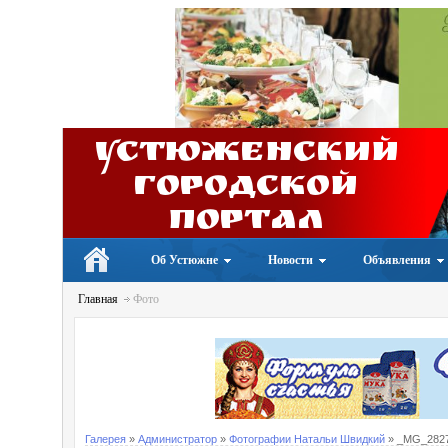
Устюженский
Городской
портал
Об Устюжне
Новости
Объявления
Главная
Фото
Галерея
»
Администратор
»
Фотографии Натальи Швидкий
» _MG_282