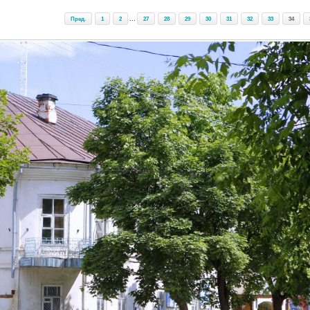
Пред.
1
2
...
27
28
29
30
31
32
33
34