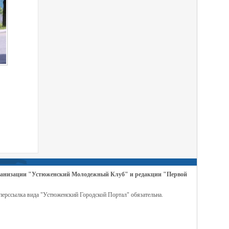
организации "Устюженский Молодежный Клуб" и редакции "Первой
перссылка вида "Устюженский Городской Портал" обязательна.