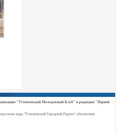
организации "Устюженский Молодежный Клуб" и редакции "Первой
перссылка вида "Устюженский Городской Портал" обязательна.