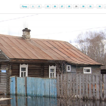
Пред.
1
2
...
25
26
27
28
29
30
31
...
34