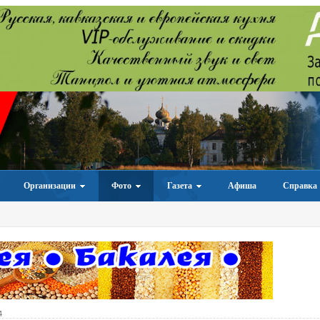
Организации
Фото
Газета
Афиша
Справка
4