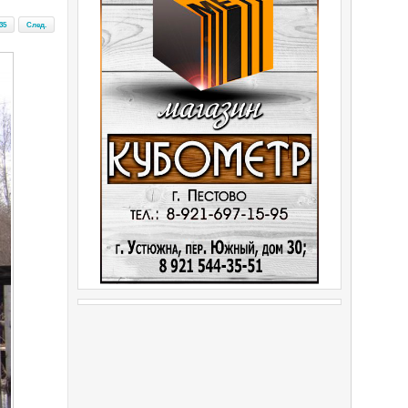
35
След.