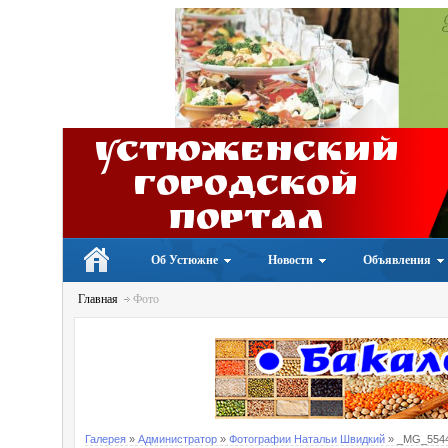
Устюженский
Городской
портал
Об Устюжне
Новости
Объявления
Главная
Фото
Галерея
»
Администратор
»
Фотографии Натальи Швидкий
» _MG_554