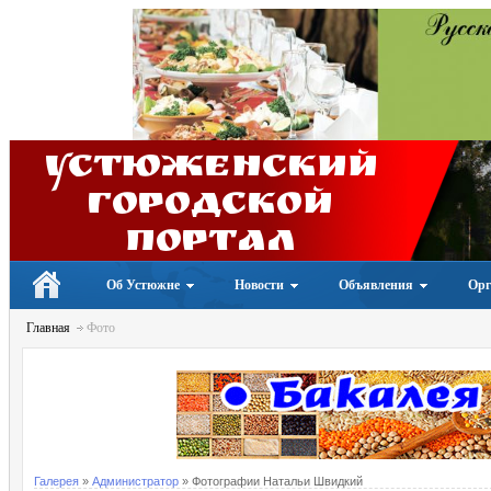
Устюженский
Городской
портал
Об Устюжне
Новости
Объявления
Орг
Главная
Фото
Галерея
»
Администратор
» Фотографии Натальи Швидкий