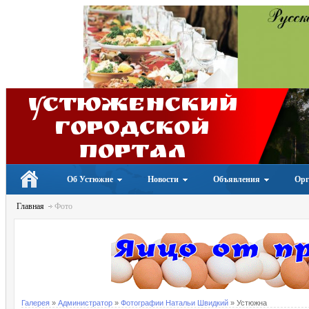
Устюженский
Городской
портал
Об Устюжне
Новости
Объявления
Орг
Главная
Фото
Галерея
»
Администратор
»
Фотографии Натальи Швидкий
» Устюжна