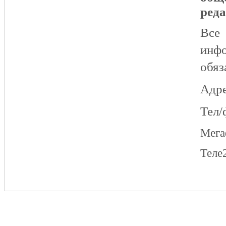
реда
Все
инфо
обяз
Адре
Тел/
Мег
Теле