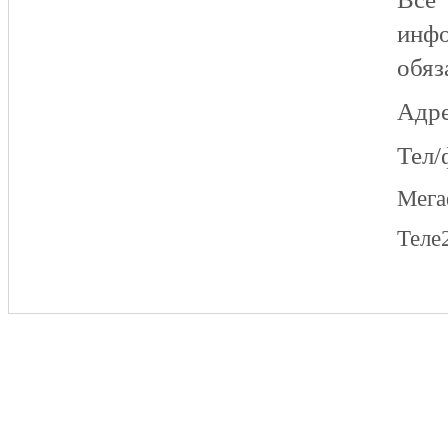
инфо
обяз
Адре
Тел/
Мег
Теле