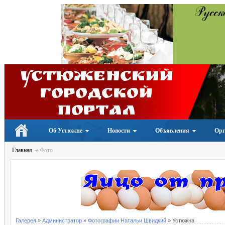
Устюженский
Городской
портал
Об Устюжне
Новости
Объявления
Орг
Главная
Фото
Галерея
»
Администратор
»
Фотографии Натальи Швидкий
» Устюжна