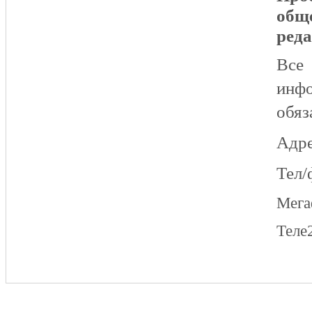
общ
реда
Все
инфо
обяз
Адре
Тел/
Мег
Теле