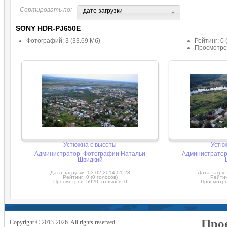
Сортировать по:
дате загрузки
SONY HDR-PJ650E
Фотографий: 3 (33.69 Мб)
Рейтинг: 0 
Просмотров
Устюжна с высоты
Устю
Администратор
Фотографии Натальи
Администрато
,
Швидкий
Дата загрузки: 03-02-2014 01:28
Дата загруз
Рейтинг: 0 (0 голосов)
Рейтин
Просмотров: 5920, отзывов: 0
Просмотров
Прое
Copyright © 2013-2026. All rights reserved.