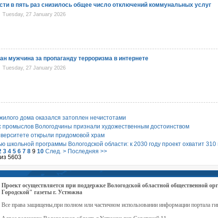
сти в пять раз снизилось общее число отключений коммунальных услуг
Tuesday, 27 January 2026
ан мужчина за пропаганду терроризма в интернете
Tuesday, 27 January 2026
жилого дома оказался затоплен нечистотами
х промыслов Вологодчины признали художественным достоинством
иверситете открыли придомовой храм
ью школьной программы Вологодской области: к 2030 году проект охватит 310
2
3
4
5
6
7
8
9
10
След. >
Последняя >>
 из 5603
Проект осуществляется при поддержке Вологодской областной общественной 
Городской" газеты г. Устюжна
Все права защищены,при полном или частичном использовании информации портала ги