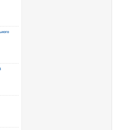
ьного
й