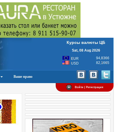
Курсы валюты ЦБ
Sat, 08 Aug 2026
94,8366
EUR
82,1665
USD
Ваше право
Войти | Регистрация