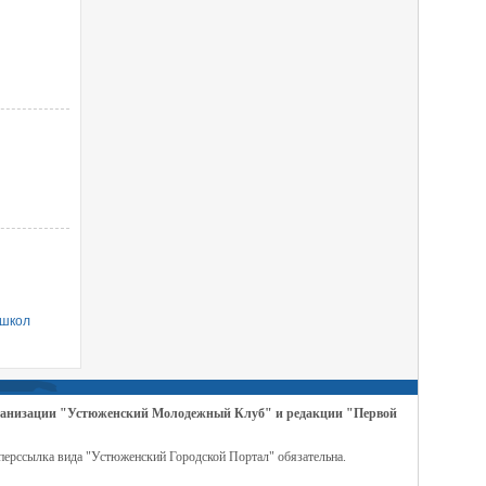
 школ
организации "Устюженский Молодежный Клуб" и редакции "Первой
перссылка вида "Устюженский Городской Портал" обязательна.