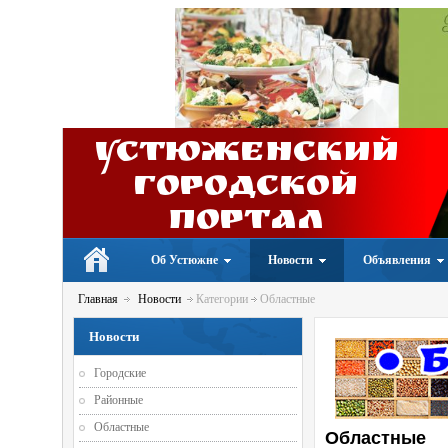
Устюженский
Городской
портал
Об Устюжне
Новости
Объявления
Главная
Новости
Категории
Областные
Новости
Городские
Районные
Областные
Областные