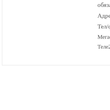
обяз
Адре
Тел/
Мег
Теле