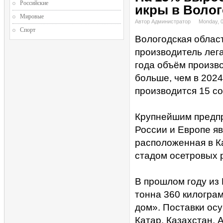
Российские
икры в Волог
Мировые
Автор Администратор
Monday, 
Спорт
Вологодская облас
производитель лег
года объём произво
больше, чем в 2024
производится 15 со
Крупнейшим предпр
России и Европе я
расположенная в К
стадом осетровых р
В прошлом году из
тонна 360 килогра
дом». Поставки осу
Катар, Казахстан,