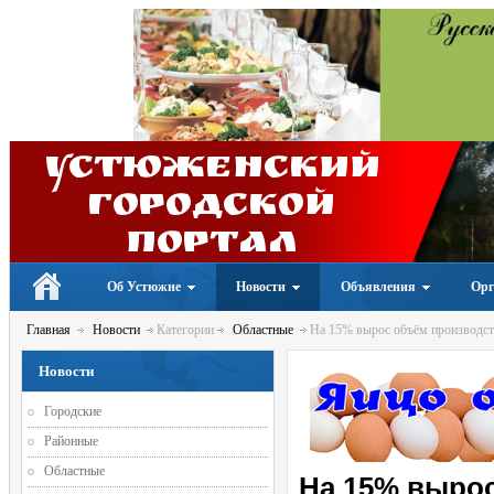
Устюженский
Городской
портал
Об Устюжне
Новости
Объявления
Орг
Главная
Новости
Категории
Областные
На 15% вырос объём производств
Новости
Городские
Районные
Областные
На 15% выро