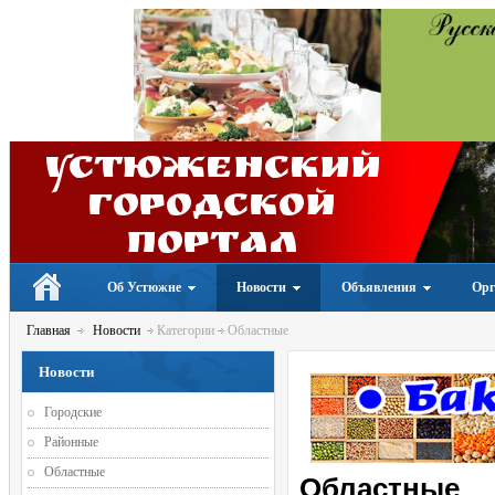
Устюженский
Городской
портал
Об Устюжне
Новости
Объявления
Орг
Главная
Новости
Категории
Областные
Новости
Городские
Районные
Областные
Областные