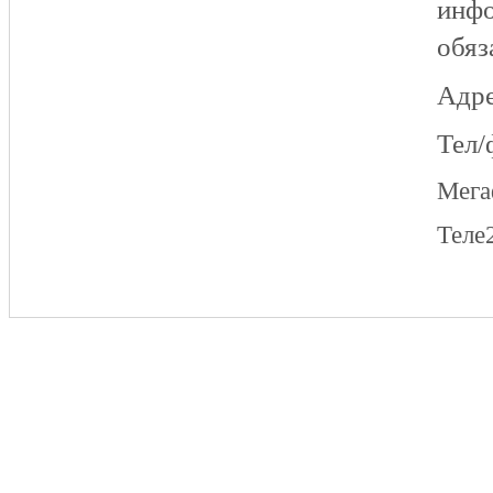
инфо
обяз
Адре
Тел/
Мег
Теле