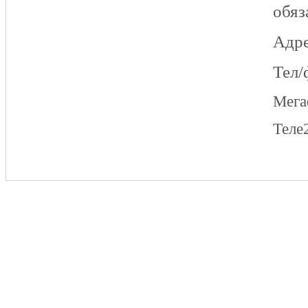
обяз
Адре
Тел/
Мег
Теле