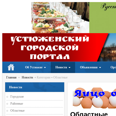
Устюженский
Городской
портал
Об Устюжне
Новости
Объявления
Орг
Главная
Новости
Категории
Областные
Новости
Городские
Районные
Областные
Областные