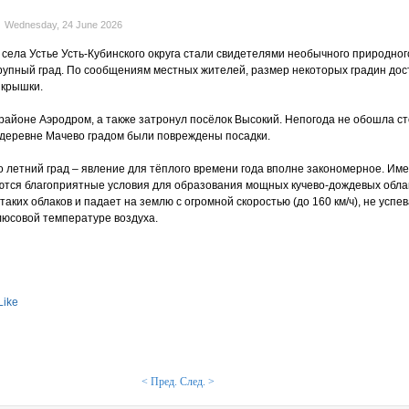
Wednesday, 24 June 2026
 села Устье Усть-Кубинского округа стали свидетелями необычного природног
рупный град. По сообщениям местных жителей, размер некоторых градин дос
 крышки.
районе Аэродром, а также затронул посёлок Высокий. Непогода не обошла с
в деревне Мачево градом были повреждены посадки.
о летний град – явление для тёплого времени года вполне закономерное. Име
ются благоприятные условия для образования мощных кучево-дождевых облак
аких облаков и падает на землю с огромной скоростью (до 160 км/ч), не успе
люсовой температуре воздуха.
Like
< Пред.
След. >