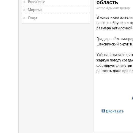
область
Российские
Автор Администратор
Мировые
В конце июня жители
Спорт
на село обрушился к
размера бутылочной
Град прошёл в микро
Шекснинский округ: 
Учёные отмечают, чт
жаркую погоду созда
формируется внутри т
растаять даже при п
ВКонтакте