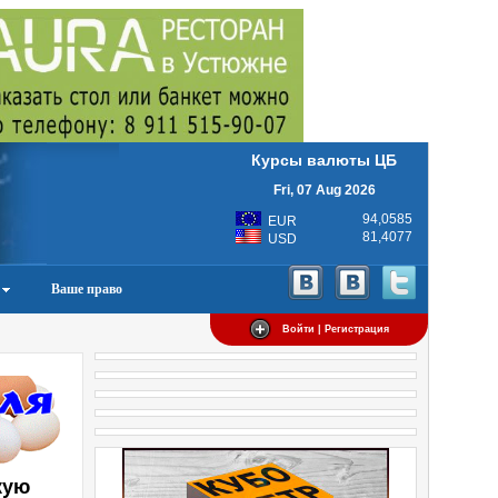
Курсы валюты ЦБ
Fri, 07 Aug 2026
94,0585
EUR
81,4077
USD
Ваше право
Войти | Регистрация
кую