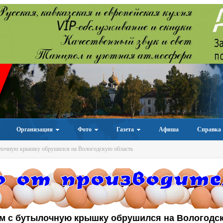
Организации
Фото
Газета
Афиша
Справка
ылочную крышку обрушился на Вологодскую область
ом с бутылочную крышку обрушился на Вологодс