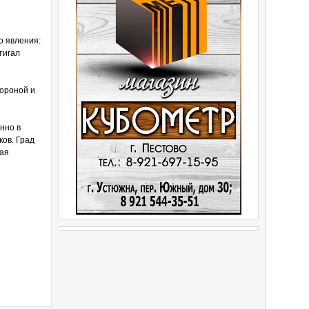
о явления:
тигал
тороной и
нно в
ов. Град
вая