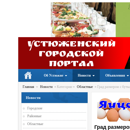
Устюженский
Городской
портал
Об Устюжне
Новости
Объявления
Главная
Новости
Категории
Областные
Град размером с бут
Новости
Городские
Районные
Областные
Град размер