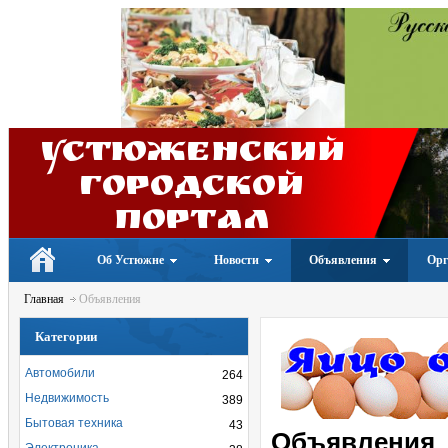
Устюженский
Городской
портал
Об Устюжне
Новости
Объявления
Орг
Главная
Объявления
Категории
Автомобили
264
Недвижимость
389
Бытовая техника
43
Объявления