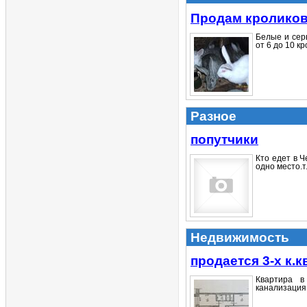
Продам кролико
Белые и серы
от 6 до 10 кро
Разное
попутчики
Кто едет в Ч
одно место.т
Недвижимость
продается 3-х к.к
Квартира в
канализация, 