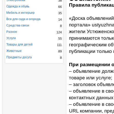
Электроника
38
Правила публика
Одежда и обувь
66
Мебель и интерьер
35
«Доска объявлений
Все для сада и огорода
14
портала» ustyuzhn
Средства связи
8
жители Устюженско
Разное
124
принимаются тольк
Услуги
55
географическим об
Товары для детей
111
публикации только 
Животные
89
Предметы досуга
8
При размещении о
– объявление долж
товаре или услуге;
– заголовок объяв
– объявление в св
контактных данных 
– объявление в св
URL компании, пре