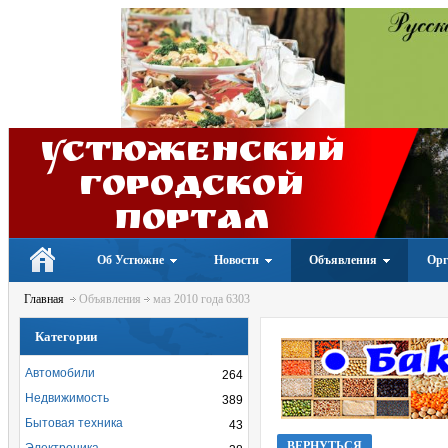
Устюженский
Городской
портал
Об Устюжне
Новости
Объявления
Орг
Главная
Объявления
маз 2010 года 6303
Категории
Автомобили
264
Недвижимость
389
Бытовая техника
43
ВЕРНУТЬСЯ