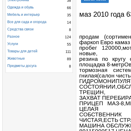
Электроника
38
Одежда и обувь
66
маз 2010 года 
Мебель и интерьер
35
Все для сада и огорода
14
Средства связи
8
продам (сортимент
Разное
124
фаркоп Евро камаз
Услуги
55
пробег 120000,мо
Товары для детей
111
новые,
резина по кругу 
Животные
89
площадка 8-метрОв
Предметы досуга
8
тормозная систе
гнилая(салон чист
ГИДРОМОНИ
СОСТОЯНИИ,ОБС
ТРЕЩИН,
ЗАХВАТ ПЕРЕБИР
ПРИЦЕП МАЗ-8,
ЦЕЛАЯ
СОБСТВЕННИК
ЧИСТАЯ,ЕСТЬ СТР
МАШИНА ОБСЛУЖЕ